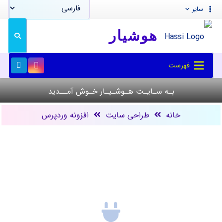
سایر
هوشیار
فهرست
بـه سـایـت هـوشـیـار خـوش آمــدید
خانه
طراحی سایت
افزونه وردپرس