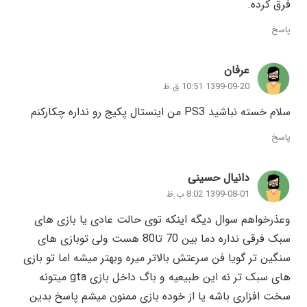
فرق کرده.
پاسخ
عرفان
1399-09-20 10:51 ق.ظ
سلام خسته نباشید PS3 من اینستال پکیج رو نداره چکارکنم
پاسخ
دانیال حسینی
1399-08-01 8:02 ب.ظ
وعذرخواهم سوال دیگه اینکه توی حالت عادی یا بازی های
سبک فرقی نداره دما بین 70 تا80 هست ولی توبازی های
سنگین تر گویا فن سرعتش بالاتر میره وبهتر میشه اما تو بازی
های سبک تر نه این طبیعیه و باگ داخل بازی gta میتونه
سخت افزاری باشه یا از خوده بازی ممنون میشم پاسخ بدین