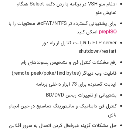
ادغام منو VSH در برنامه با زدن دکمه Select هنگام
نمایش منو
برای پشتیبانی گسترده تر exFAT/NTFS، محتویات را با
prepISO
اسکن کنید
FTP server با قابلیت کنترل از راه دور
shutdown/restart
رفع مشکلات کنترل فن و تشخیص پسوندهای رام
قابلیت وب دیباگر (remote peek/poke/find bytes)
آپدیت گسترده برای 73 ابزار داخلی برنامه
پشتیبانی از تغییرات ریجن BD/DVD
کنترل فن داینامیک و مانیتورینگ دماسنج در حین انجام
بازی
حل مشکلات گزینه غیرفعال کردن اتصال به سرور آفلاین