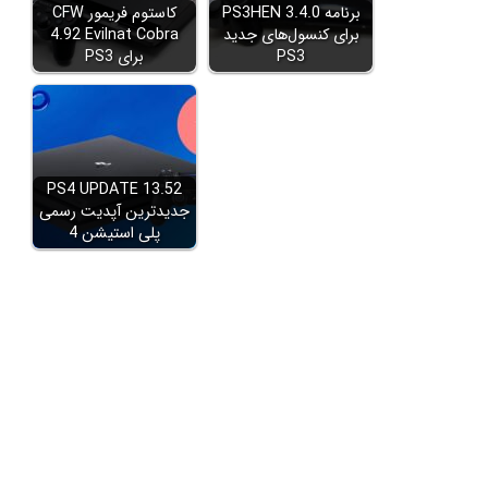
برنامه PS3HEN 3.4.0
کاستوم فریمور CFW
برای کنسول‌های جدید
4.92 Evilnat Cobra
PS3
برای PS3
PS4 UPDATE 13.52
جدیدترین آپدیت رسمی
پلی استیشن 4