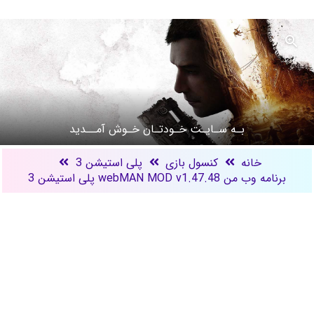
بـه سـایـت خـودتـان خـوش آمــدید
خانه
کنسول بازی
پلی استیشن 3
برنامه وب من webMAN MOD v1.47.48 پلی استیشن 3