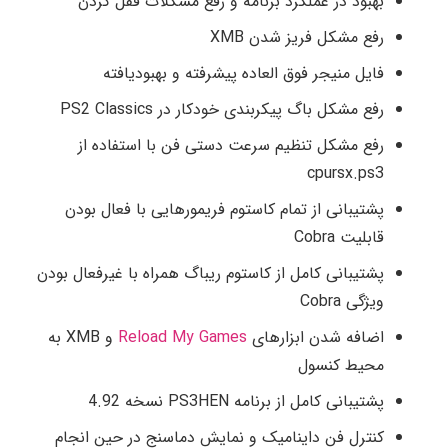
بهبود در عملکرد برنامه و رفع مشکلات قفل کردن
رفع مشکل فریز شدن XMB
فایل منیجر فوق العاده پیشرفته و بهبودیافته
رفع مشکل باگ پیکربندی خودکار در PS2 Classics
رفع مشکل تنظیم سرعت دستی فن با استفاده از
cpursx.ps3
پشتیبانی از تمام کاستوم فریمورهایی با فعال بودن
قابلیت Cobra
پشتیبانی کامل از کاستوم ریباگ همراه با غیرفعال بودن
ویژگی Cobra
اضافه شدن ابزارهای
Reload My Games
و XMB به
محیط کنسول
پشتیبانی کامل از برنامه PS3HEN نسخه 4.92
کنترل فن داینامیک و نمایش دماسنج در حین انجام