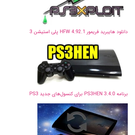
دانلود هایبرید فریمور HFW 4.92.1 پلی استیشن 3
برنامه PS3HEN 3.4.0 برای کنسول‌های جدید PS3