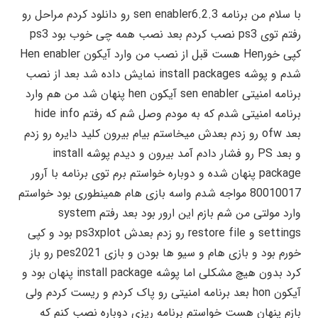
با سلام من برنامه sen enabler6.2.3 رو دانلود کردم مراحل رو
رفتم توی ps3 نصب کردم بعد نصب همه چی خوب بود ps3
کپی خورHen هست قبل از نصب من وارد آیکون Hen enabler
شدم و پوشه install packages نمایش داده شد بعد از نصب
برنامه امنیتی sen enabler آیکون hen پنهان شد من هم وارد
برنامه امنیتی شدم که به مودم وصل شم که رفتم hide info
بعد ofw رو زدم بعدش میخاستم بیام بیرون کلید دایره رو زدم
و بعد PS رو فشار دادم آمد بیرون و دیدم پوشه install
package پنهان شده و دوباره خواستم برم توی برنامه با آرور
80010017 مواجه شدم واسه بازی هام همینطوری بود خواستم
وارد مولتی من شم بازم این ارور بود بعد رفتم system
settings و restore file رو زدم بعدش ps3xplot بود و کپی
خورم بود و بازی هام و سیو ها بودن و بازی pes2021 رو باز
کرد بدون هیچ مشکلی اما پوشه install package پنهان بود و
آیکون hon بعد برنامه امنیتی رو پاک کردم و ریست کردم ولی
بازم پنهان هست خواستم برنامه ریزی دوباره نصب کنم که