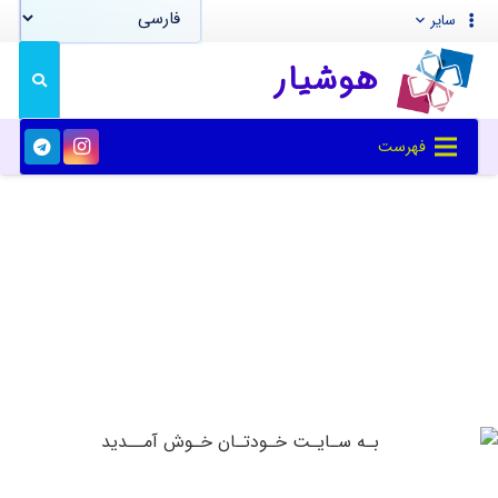
سایر
هوشیار
فهرست