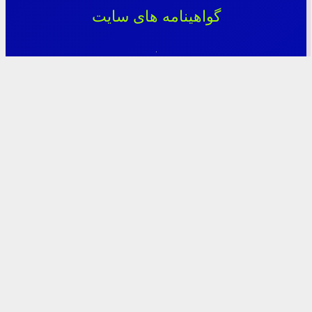
گواهینامه های سایت
آخرین مطالب
PS5 Update 13.60 جدیدترین آپدیت رسمی پلی استیشن 5
PS4 UPDATE 13.52 جدیدترین آپدیت رسمی پلی استیشن 4
کاستوم فریمور CFW 4.92 Evilnat Cobra برای PS3
دانلود هایبرید فریمور HFW 4.92.1 پلی استیشن 3
برنامه PS3HEN 3.4.0 برای کنسول‌های جدید PS3
PS3 UPDATE 4.92 جدیدترین آپدیت پلی استیشن 3
برنامه وب من webMAN MOD v1.47.48 پلی استیشن 3
کد دستوری بسته اینترنت پرحجم همراه اول و ایرانسل