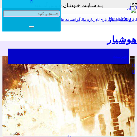
بـه سـایـت خـودتـان خـوش آمــدید
سایر
بـه سـایـت خـودتـان خـوش آمــدید
بـه سـایـت هـوشـیـار خـوش آمــدید
فروشگاه
دانلود بازی
درباره ما
گواهینامه ها
بـه سـایـت هـوشـیـار خـوش آمــدید
هوشیار
فهرست
خانه