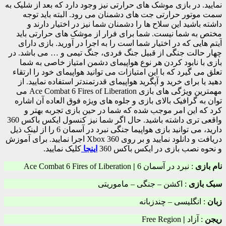
نمایید. در بازی موشک های حرارتی نیز وجود دارد که بعد از شلیک به
سمت موتور حرارتی جت های دشمنان می رود. البته باید توجه
داشته باشید این سلاح ها را دشمنان شما نیز در اختیار دارند و
مختص به شما نیست. شما برای فرار از موشک های حرارتی باید
آیتم هایی که در اختیار شما است را به اجرا در آورید. بازی دارای
چهار حالت جنگی از قبیل جنگ فردی، جنگ تیمی و … می باشد. در
بازی با نابود کردن هر نوع هواپیمای دشمن امتیاز خاصی به شما
تعلق می گیرد که با این امتیازات می توانید هواپیمای خود را ارتقاء
دهید یا برای خرید و آپگرید هواپیمای قدرتمندتر استفاده نمایید. از
مهمترین ویژگی های بازی Ace Combat 6 Fires of Liberation می
توان به گرافیک بالای بازی و جلوه های ویژه فوق العاده آن اشاره
کرد که این امر موجب شده که شما در حین بازی تجربه بهتر و
واقعی تری داشته باشید. حال اگر شما نیز کنسول ایکس باکس 360
دارید، می توانید بازی هواپیما جنگی نبرد در آسمان 6 را از لینک ذیل
دریافت و دانلود نمایید و بر روی Xbox 360 اجرا نمایید. برای آموزش
و نحوه نصب بازی در ایکس باکس 360
اینجا
کلیک نمایید.
نام بازی
: نبرد در آسمان 6
|
Ace Combat 6 Fires of Liberation
سبک بازی
: اکشن – جنگی – ماموریتی
زبان
: انگلیسی – چندزبانه
ریجن
: آزاد
|
Free Region