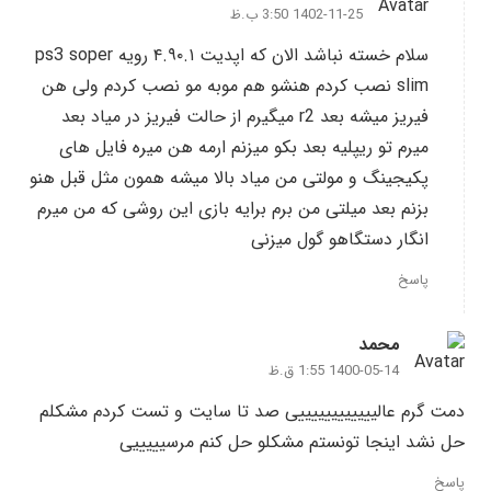
1402-11-25 3:50 ب.ظ
سلام خسته نباشد الان که اپدیت ۴.۹۰.۱ رویه ps3 soper
slim نصب کردم هنشو هم موبه مو نصب کردم ولی هن
فیریز میشه بعد r2 میگیرم از حالت فیریز در میاد بعد
میرم تو ریپلیه بعد بکو میزنم ارمه هن میره فایل های
پکیجینگ و مولتی من میاد بالا میشه همون مثل قبل هنو
بزنم بعد میلتی من برم برایه بازی این روشی که من میرم
انگار دستگاهو گول میزنی
پاسخ
محمد
1400-05-14 1:55 ق.ظ
دمت گرم عالییییییییییییی صد تا سایت و تست کردم مشکلم
حل نشد اینجا تونستم مشکلو حل کنم مرسیییییی
پاسخ