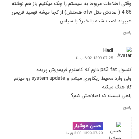
وقتی اطلاعات مربوط به سیستم را چک میکنیم باز هم نوشته
4.86 ( عددش مثل ofw هستش) از کجا میشه فهمید فریمور
هیبرید نصب شده یا خیر؟ با سپاس
پاسخ
Hadi
1399-07-25 6:02 ب.ظ
کنسول ps3 fat دارم کلا کاستوم فریمورش پریده
ولی وارد محیط ریکاوری میشم و system update رو میزنم
کلا هنگ میکنه
راهی نیست که اصلاحش کنم؟
پاسخ
حسن هوشیار
1399-07-29 3:03 ق.ظ