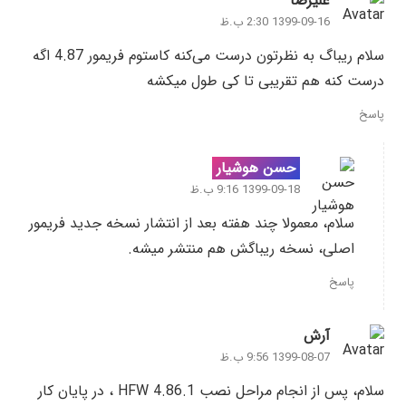
علیرضا
1399-09-16 2:30 ب.ظ
سلام ریباگ به نظرتون درست می‌کنه کاستوم فریمور 4.87 اگه
درست کنه هم تقریبی تا کی طول میکشه
پاسخ
حسن هوشیار
1399-09-18 9:16 ب.ظ
سلام، معمولا چند هفته بعد از انتشار نسخه جدید فریمور
اصلی، نسخه ریباگش هم منتشر میشه.
پاسخ
آرش
1399-08-07 9:56 ب.ظ
سلام، پس از انجام مراحل نصب HFW 4.86.1 ، در پایان کار