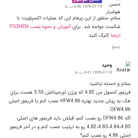
1399-07-19 4:46 ب.ظ
سلام، منظور از این پیغام این که عملیات اکسپلویت با
شکست مواجه شد. برای
آموزش و نحوه نصب PS3HEN
اینجا
کلیک کنید.
پاسخ
وحید
1399-07-19 4:41 ب.ظ
سلام و خسته نباشید
فریمور کنسول من 4.82 که ورژن اورجینالش 3.55 هست.برای
هک به روش جدید بهتره HFW4.86 نصب کنم یا فریمور اصلی
OFW4.86
اگه OFW4.86 رو نصب کنم، قبلش باید فریمور های اصلی
4.82،4.83،4.84،4.85 رو به ترتیب نصب کنم و در آخر فریمور
اصلی 4.86 رو نصب کنم؟