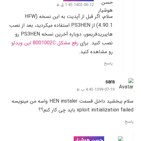
1402-06-12 1:45 ق.ظ
سلام، اگر قبل از آپدیت به این نسخه (HFW
4.90.1) از PS3HEN استفاده میکردید، بعد از نصب
هایبریدفریمور، دوباره آخرین نسخه PS3HEN رو
نصب کنید. برای
رفع مشکل 8001002C این ویدئو
رو مشاهده کنید.
پاسخ
sara
1399-07-19 4:45 ب.ظ
سلام ببخشید داخل قسمت HEN instaler واسه من مینویسه
xploit initialization failed باید چی کار کنم؟؟
پاسخ
حسن هوشیار