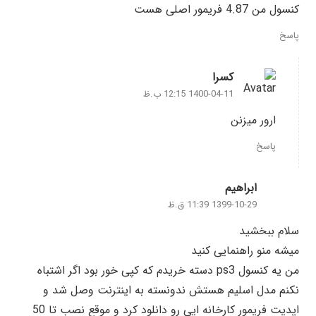
کنسول من 4.87 فریمور اصلی هست
پاسخ
کسرا
1400-04-11 12:15 ب.ظ
ارور میزنن
پاسخ
ابراهیم
1399-10-29 11:39 ق.ظ
سلام ببخشید
میشه منو راهنمایی کنید
من یه کنسول ps3 دسته خریدم که کپی خور بود اگر اشتباه
نکنم مدل اسلیم هستش ندونسته به اینترنت وصل شد و
اپدیت فریمور کارخانه ایی رو دانلود کرد و موقع نصب تا 50