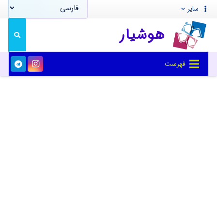
سایر
هوشیار
فهرست