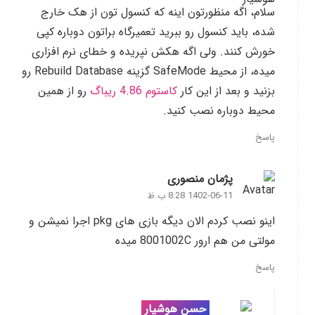
سلام، اگه منظورتون اینه که کنسول تون از هک خارج
شده، باید کنسول رو ببرید تعمیرگاه براتون دوباره کپی
خورش کنند. ولی اگه هکش نپریده و خطای نرم افزاری
میده، از محیط SafeMode گزینه Rebuild Database رو
بزنید و بعد از این کار
کاستوم 4.86 ریباگ
رو از همین
محیط دوباره نصب کنید.
پاسخ
پژمان منصوری
1402-06-11 8:28 ب.ظ
اینو نصب کردم الان دیگه بازی های pkg اجرا نمیشن و
مولتی من هم ارور 8001002C میده
پاسخ
حسن هوشیار