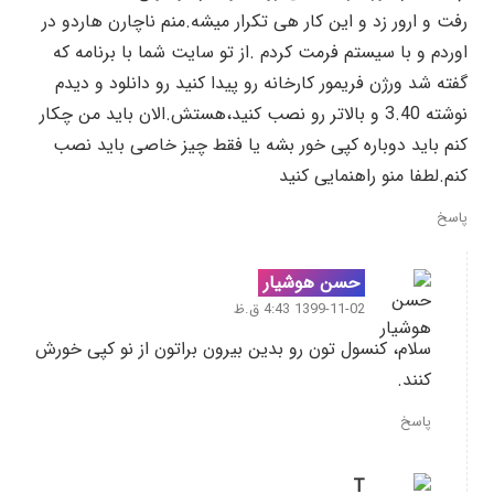
رفت و ارور زد و این کار هی تکرار میشه.منم ناچارن هاردو در
اوردم و با سیستم فرمت کردم .از تو سایت شما با برنامه که
گفته شد ورژن فریمور کارخانه رو پیدا کنید رو دانلود و دیدم
نوشته 3.40 و بالاتر رو نصب کنید،هستش.الان باید من چکار
کنم باید دوباره کپی خور بشه یا فقط چیز خاصی باید نصب
کنم.لطفا منو راهنمایی کنید
پاسخ
حسن هوشیار
1399-11-02 4:43 ق.ظ
سلام، کنسول تون رو بدین بیرون براتون از نو کپی خورش
کنند.
پاسخ
T