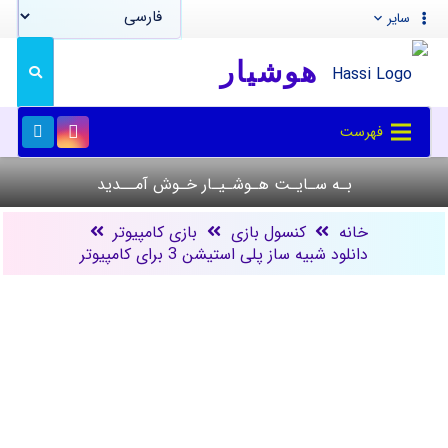
سایر
هوشیار
فهرست
بـه سـایـت هـوشـیـار خـوش آمــدید
خانه
کنسول بازی
بازی کامپیوتر
دانلود شبیه ساز پلی استیشن 3 برای کامپیوتر