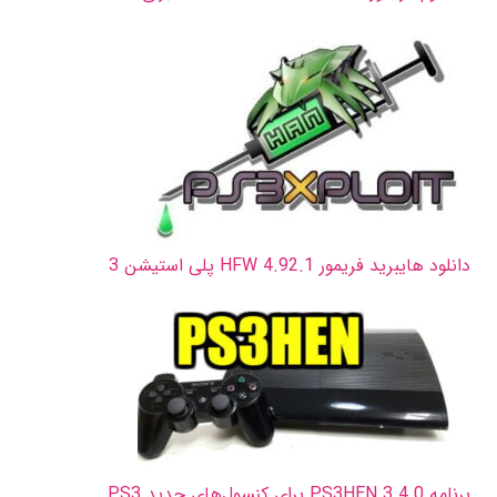
دانلود هایبرید فریمور HFW 4.92.1 پلی استیشن 3
برنامه PS3HEN 3.4.0 برای کنسول‌های جدید PS3