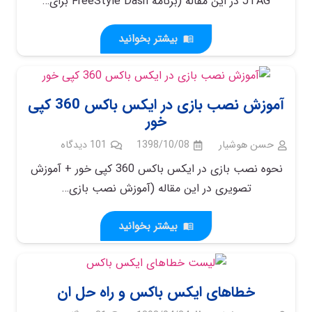
JTAG در این مقاله (برنامه FreeStyle Dash برای…
بیشتر بخوانید
menu_book
آموزش نصب بازی در ایکس باکس 360 کپی
خور
حسن هوشیار
1398/10/08
101
دیدگاه
نحوه نصب بازی در ایکس باکس 360 کپی خور + آموزش
تصویری در این مقاله (آموزش نصب بازی…
بیشتر بخوانید
menu_book
خطاهای ایکس باکس و راه حل ان