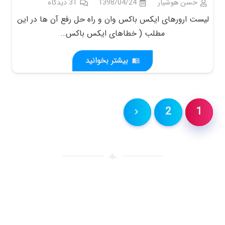
حسن هوشیار
1398/04/24
31
دیدگاه
لیست ارورهای ایکس باکس وان و راه حل رفع آن ها در این
مطلب ( خطاهای ایکس باکس…
بیشتر بخوانید
menu_book
2
1