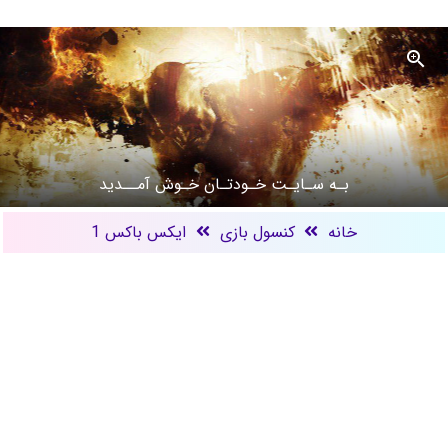
بـه سـایـت خـودتـان خـوش آمــدید
خانه
کنسول بازی
ایکس باکس 1