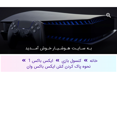
بـه سـایـت هـوشـیـار خـوش آمــدید
خانه
کنسول بازی
ایکس باکس 1
نحوه پاک کردن کش ایکس باکس وان