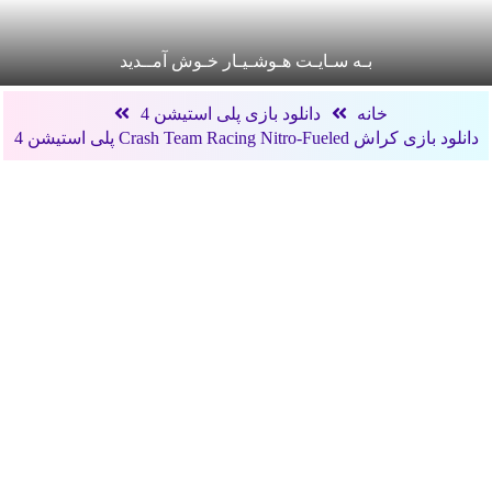
بـه سـایـت هـوشـیـار خـوش آمــدید
خانه
دانلود بازی پلی استیشن 4
دانلود بازی کراش Crash Team Racing Nitro-Fueled پلی استیشن 4