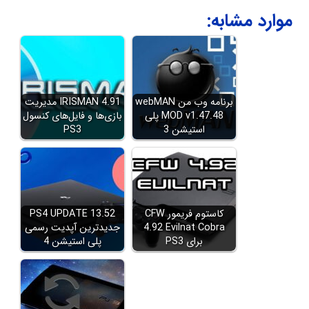
موارد مشابه:
برنامه وب من webMAN
IRISMAN 4.91 مدیریت
MOD v1.47.48 پلی
بازی‌ها و فایل‌های کنسول
استیشن 3
PS3
کاستوم فریمور CFW
PS4 UPDATE 13.52
4.92 Evilnat Cobra
جدیدترین آپدیت رسمی
برای PS3
پلی استیشن 4