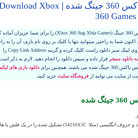
تگ شده
|
Download Xbox
360 Games
در این بخش 130 تا از بهترین و محبوب ترین بازی های ایکس باکس 360 جیتگ (Xbox 360 Jtag Xbla Games) را برای شما عز
. اکنون شما به راحتی میتوانید تنها با کلیک بر روی نام بازی، آن را به را
دانلود کنید. همچنین برای دانلود بازی های ذیل فقط کافیست بر روی لینک سبز دانلود راست کلیک کرده و گزینه Copy Link Address را
ه دانلود منیجر
قرار داده و سپس دانلود را انجام دهید. لازم به ذکر است
دانلود بازی های ایک
ت از سایت می توانید از
فروشگاه سایت
خرید کنید.
شده
2- سپس وارد پوشه باز شده بشوید و اولین پوشه ای را که با اعداد و حروف انگلیسی (مثلا: 54210A5C) تشکیل شده را در یک فلش