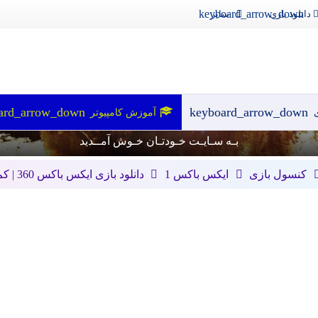
سایر
دانلود بازی
ی
آموزش کامپیوتر
بـه سـایـت خـودتـان خـوش آمــدید
کنسول بازی
ایکس باکس 1
دانلود بازی ایکس باکس 360 | کم حجم