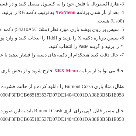
3- هارد اکسترنال یا فلش خود را به کنسول متصل کنید و در قسمت بازی ها، برنامه XEX Menu را اجرا کنید.
4- بعد از باز شدن برنامه
XexMenu
(Usb0) هست.
5- سپس بر روی پوشه بازی مورد نظر (مثلا: 54210A5C) دکمه Y را بزنید و گزینه Copy را انتخاب کنید.
Y را بزنید و گزینه Paste را انتخاب کنید.
7- حال دقت کنید هیچکدام از دکمه های دسته را فشار ندهید تا عملیات کپی فایل ها تمام شود.
حالا می توانید از برنامه
XEX Menu
خارج شوید و از بخش بازی ها
مثال:
مثلا بازی Burnout Crash را دانلود کرده و از حالت فشرده خارج کرده ایم که به این صورت میباشد:
D0000\F3FDCB665183537D07DE1404C001DA38E3B5B1E058
حال مسیر فایل کپی برای بازی Burnout Crash باید به این صورت انجام شود:
0D0000\F3FDCB665183537D07DE1404C001DA38E3B5B1E058