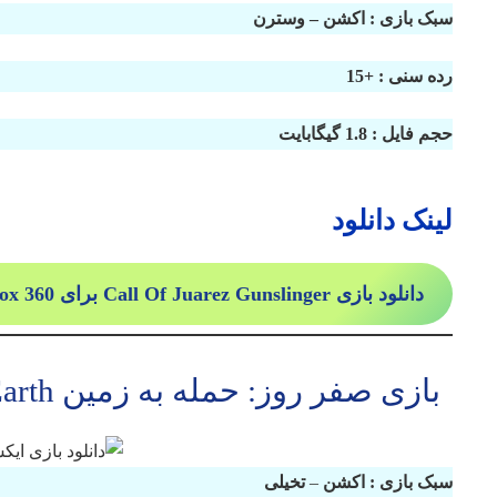
سبک بازی : اکشن – وسترن
رده سنی : +15
حجم فایل : 1.8 گیگابایت
لینک دانلود
دانلود بازی Call Of Juarez Gunslinger برای Xbox 360
بازی صفر روز: حمله به زمین 0day Attack on Earth برای ایکس باکس 360
سبک بازی : اکشن
–
تخیلی