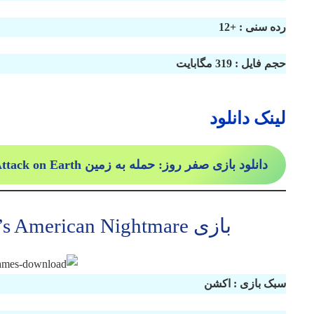
رده سنی : +12
حجم فایل : 319 مگابایت
لینک دانلود
دانلود بازی صفر روز: حمله به زمین 0day Attack on Earth برای Xbox 360
بازی Alan Wake’s American Nightmare برای ایکس باکس 360
سبک بازی : اکشن