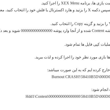
به ترتیب دکمه RB را بزنید، سپس دکمه X را بزنید و هارد اکسترنال یا فلش خود را انتخاب کنید، 
6- سپس دوباره دکمه X را بزنید و Hdd1 را انتخاب کنید و وارد پوشه Content شده و از آنجا وارد پوشه 000
 بازی مورد نظر خود را اجرا کرده و لذت ببرید.
Burnout CRASH!\58410B5D\000
Hdd1\Content\0000000000000000\58410B5D\00