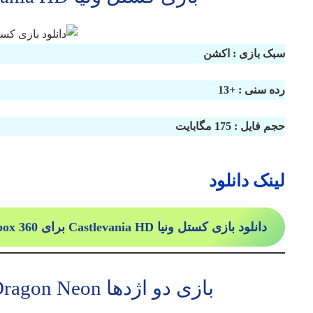
سبک بازی : اکشن
رده سنی : +13
حجم فایل : 175 مگابایت
لینک دانلود
دانلود بازی کستل ونیا Castlevania HD برای Xbox 360
بازی دو اژدها Double Dragon Neon برای ایکس باکس 360